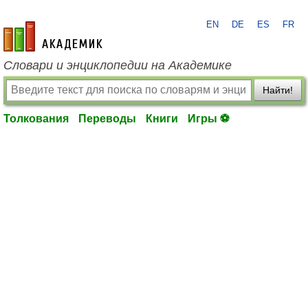
EN
DE
ES
FR
academic.ru
Словари и энциклопедии на Академике
Найти!
Толкования
Переводы
Книги
Игры ⚽