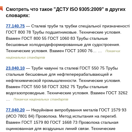
Смотреть что такое "ДСТУ ISO 9305:2009" в других
словарях:
77.140.75
— Сталеві труби та трубки спеціальної призначеності
ГОСТ 800 78 Трубы подшипниковые. Технические условия.
Взамен ГОСТ 800 55 ГОСТ 1060 83 Трубы стальные
бесшовные холоднодеформированные для судостроения.
Технические условия. Взамен ГОСТ 1060 76… …
Покажчик
національних стандартів
23.040.10
— Труби чавунні та сталеві ГОСТ 550 75 Трубы
стальные бесшовные для нефтеперерабатывающей и
нефтехимической промышленности. Технические условия.
Взамен ГОСТ 550 58 ГОСТ 3262 75 Трубы стальные
водогазопроводные. Технические условия. Взамен ГОСТ 3262
…
Покажчик національних стандартів
77.040.20
— Неруйнівне випробування металів ГОСТ 1579 93
(ИСО 7801 84) Проволока. Метод испытания на перегиб.
Взамен ГОСТ 1579 80 ГОСТ 1668 73 Проволока стальная
оцинкованная для воздушных линий связи. Технические